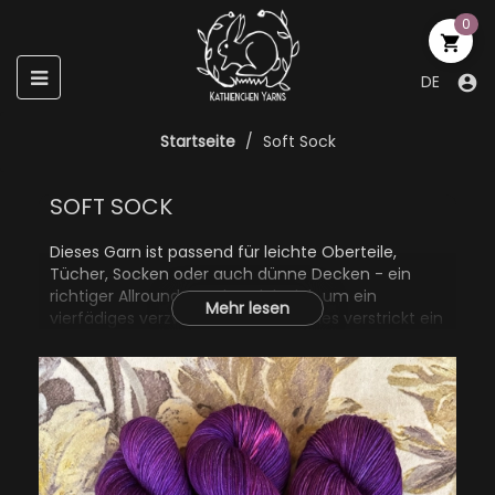
0

Umschalten
☰
DE

der
Navigation
Startseite
Soft Sock
SOFT SOCK
Dieses Garn ist passend für leichte Oberteile,
Tücher, Socken oder auch dünne Decken - ein
richtiger Allrounder. Es handelt sich um ein
Mehr lesen
vierfädiges verzwirntes Garn, welches verstrickt ein
deutliches und sehr glattes Maschenbild ergibt.
Durch seine Superwash-Ausrüstung lässt es sich
im Wollwaschgang waschen. Ich empfehle
dennoch Handwäsche, um für eine lange Zeit
Freude an seinem Strickstück zu haben.
75% Wolle (Merino Superwash)