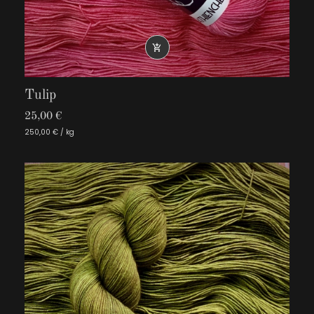

Tulip
25,00 €
250,00 € / kg