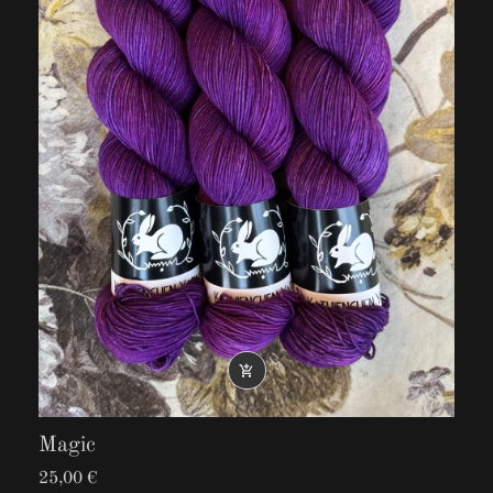
25% Nylon
100g, 425m/465yd
Nadelstärke: 2,75 mm - 3,5 mm

Magic
25,00 €