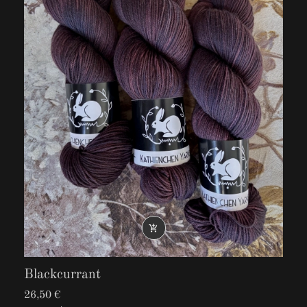

Blackcurrant
26,50 €