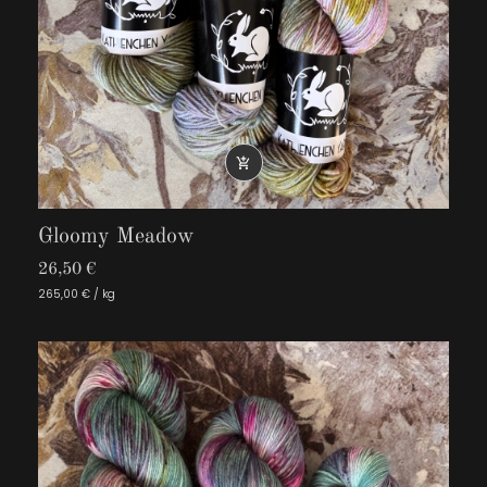

Gloomy Meadow
26,50 €
265,00 € / kg