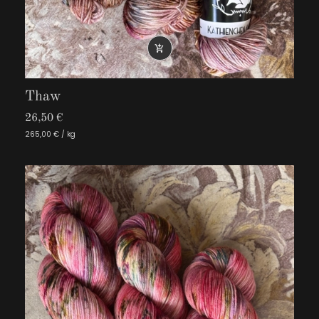

Thaw
26,50 €
265,00 € / kg