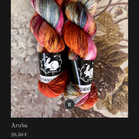

Aruba
26,50 €