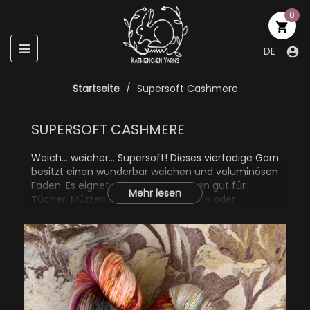
0

Umschalten
☰
DE

der
Navigation
Startseite
Supersoft Cashmere
SUPERSOFT CASHMERE
Weich… weicher… Supersoft! Dieses vierfädige Garn
besitzt einen wunderbar weichen und voluminösen
Faden. Es eignet sich ausgesprochen gut für
Mehr lesen
Tücher, Mützen, kuschelige Oberteile oder
Babysachen.
80% Wolle (Merino)
10% Kashmir
10% Nylon
100g, 400m/437yd
Nadelstärke: 3mm - 4mm