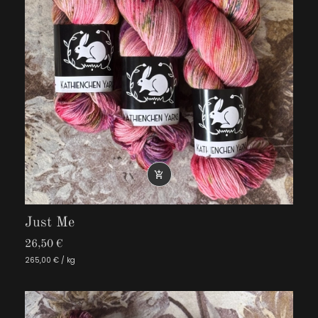

Just Me
26,50 €
265,00 € / kg