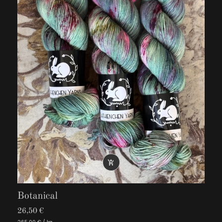

Botanical
26,50 €