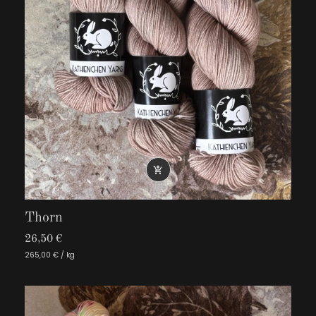

Thorn
26,50 €
265,00 € / kg