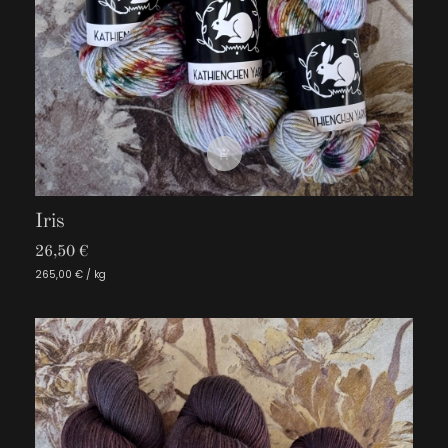

Iris
26,50 €
265,00 € / kg