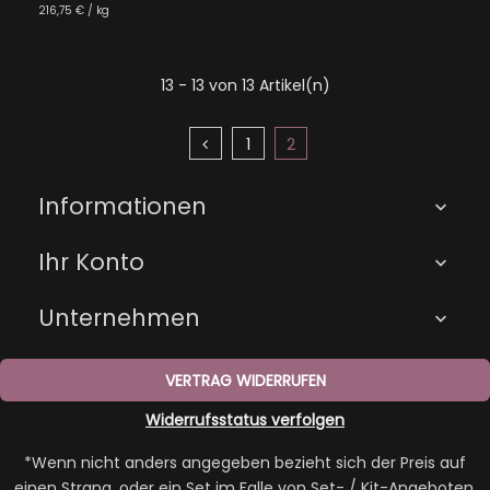
216,75 € / kg
13 - 13 von 13 Artikel(n)
1
2
Informationen

Ihr Konto

Unternehmen

VERTRAG WIDERRUFEN
Widerrufsstatus verfolgen
*Wenn nicht anders angegeben bezieht sich der Preis auf
einen Strang, oder ein Set im Falle von Set- / Kit-Angeboten.