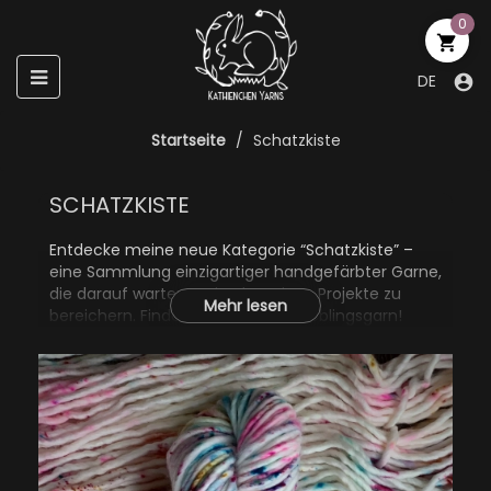
0

Umschalten
☰
DE

der
Navigation
Startseite
Schatzkiste
SCHATZKISTE
Entdecke meine neue Kategorie “Schatzkiste” –
eine Sammlung einzigartiger handgefärbter Garne,
die darauf warten, Deine kreativen Projekte zu
Mehr lesen
bereichern. Finde Dein nächstes Lieblingsgarn!