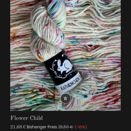

Flower Child
Bisheriger Preis
25,50 €
-15%
21,68 €