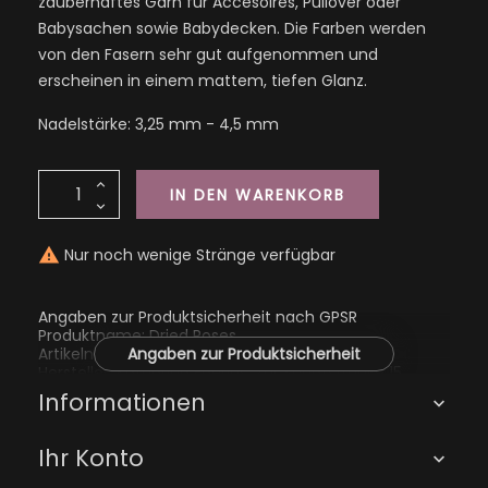
zauberhaftes Garn für Accesoires, Pullover oder
Babysachen sowie Babydecken. Die Farben werden
von den Fasern sehr gut aufgenommen und
erscheinen in einem mattem, tiefen Glanz.
Nadelstärke: 3,25 mm - 4,5 mm
IN DEN WARENKORB
Nur noch wenige Stränge verfügbar

Angaben zur Produktsicherheit nach GPSR
Produktname: Dried Roses
Artikelnummer: 1948
Angaben zur Produktsicherheit
Hersteller: Katharina Eberius, Zur Schafstränke 15,
01705 Freital, kathi@kathienchen.de
Informationen

Ihr Konto
