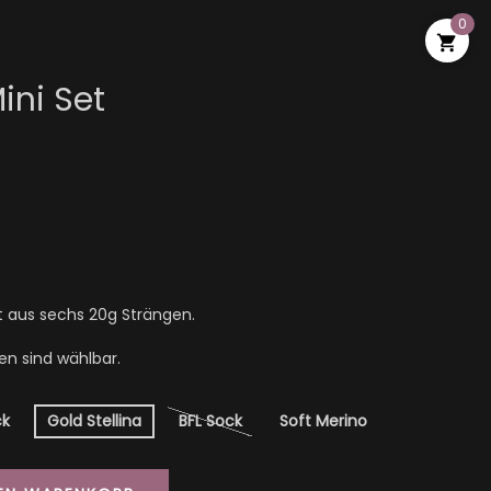
0

ini Set
ht aus sechs 20g Strängen.
en sind wählbar.
ck
Gold Stellina
BFL Sock
Soft Merino