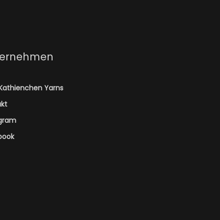
ternehmen
Kathienchen Yarns
kt
agram
book