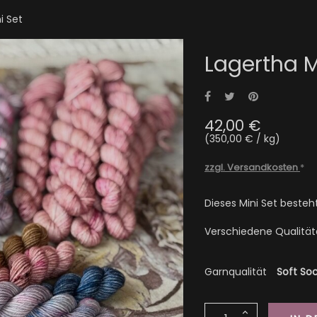
i Set
Lagertha M
Teilen
Tweet
Pinterest
42,00 €
(350,00 € / kg)
zzgl. Versandkosten
*
Dieses Mini Set beste
Verschiedene Qualität
Garnqualität
Soft So