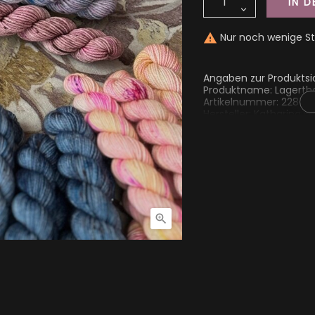
IN 
Nur noch wenige St

Angaben zur Produktsi
Produktname: Lagertha
Artikelnummer: 2287
Hersteller: Katharina Eb
kathi@kathienchen.de
