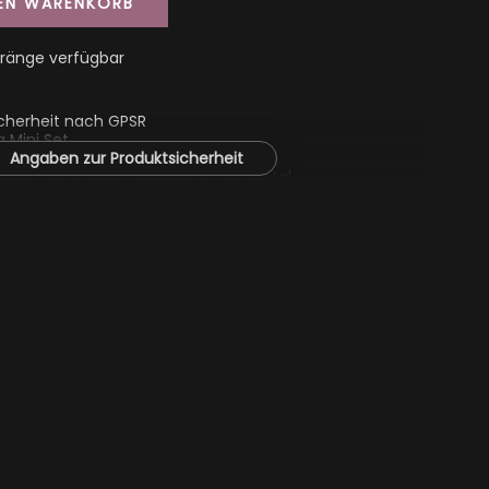
DEN WARENKORB
ränge verfügbar
cherheit nach GPSR
 Mini Set
Angaben zur Produktsicherheit
erius, Zur Schafstränke 15, 01705 Freital,