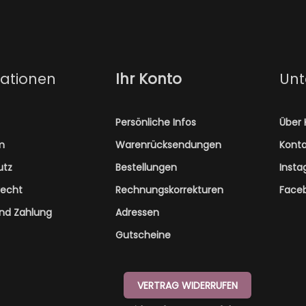
ationen
Ihr Konto
Un
Persönliche Infos
Über 
m
Warenrücksendungen
Konta
utz
Bestellungen
Inst
recht
Rechnungskorrekturen
Face
nd Zahlung
Adressen
Gutscheine
VERTRAG WIDERRUFEN